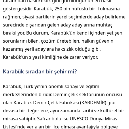
tarafından nasıl keklik gibi görüldüğünün en basit
göstergesidir. Karabük, 250 bin nüfuslu bir il olmasına
rağmen, siyasi partilerin yerel seçimlerde aday belirleme
sürecinde dışarıdan gelen aday adaylarına muhtaç
bırakılıyor. Bu durum, Karabük’ün kendi içinden yetişen,
sorunlarını bilen, çözüm üretebilen, halkın güvenini
kazanmış yerli adaylara haksızlık olduğu gibi,
Karabük’ün siyasi kimliğine de zarar veriyor.
Karabük sıradan bir şehir mi?
Karabük, Türkiye’nin önemli sanayi ve eğitim
merkezlerinden biridir. Demir-çelik sektörünün öncüsü
olan Karabük Demir Çelik Fabrikası (KARDEMİR) gibi
devasa bir değerlere, aynı zamanda tarihi ve kültürel bir
mirasa sahiptir. Safranbolu ise UNESCO Dünya Miras
Listesi’nde yer alan bir ilçe olması avantajıyla bölgeye