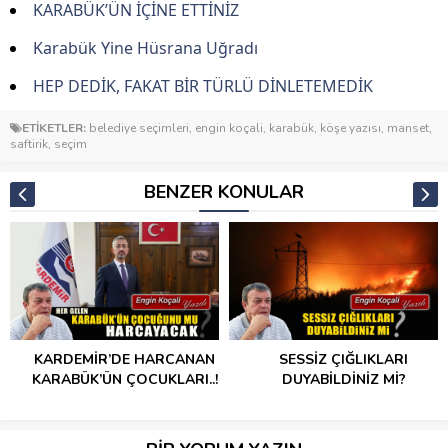
KARABÜK’ÜN İÇİNE ETTİNİZ
Karabük Yine Hüsrana Uğradı
HEP DEDİK, FAKAT BİR TÜRLÜ DİNLETEMEDİK
ETİKETLER:
belediye seçimleri
,
engin koçali
,
karabük
,
köşe yazısı
,
manset
,
saftirik
,
seçim
BENZER KONULAR
KARDEMİR’DE HARCANAN
SESSİZ ÇIĞLIKLARI
KARABÜK’ÜN ÇOCUKLARI..!
DUYABİLDİNİZ Mİ?