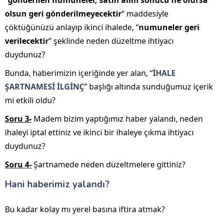
“
gönderilen numuneler, satın alım sonucu ne olursa
olsun geri gönderilmeyecektir
” maddesiyle
çöktüğünüzü anlayıp ikinci ihalede, “
numuneler geri
verilecektir
” şeklinde neden düzeltme ihtiyacı
duydunuz?
Bunda, haberimizin içeriğinde yer alan, “
İHALE
ŞARTNAMESİ İLGİNÇ
” başlığı altında sunduğumuz içerik
mi etkili oldu?
Soru 3-
Madem bizim yaptığımız haber yalandı, neden
ihaleyi iptal ettiniz ve ikinci bir ihaleye çıkma ihtiyacı
duydunuz?
Soru 4-
Şartnamede neden düzeltmelere gittiniz?
Hani haberimiz yalandı?
Bu kadar kolay mı yerel basına iftira atmak?