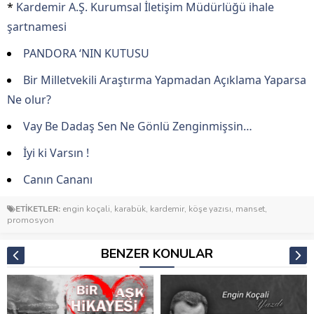
*
Kardemir A.Ş. Kurumsal İletişim Müdürlüğü ihale
şartnamesi
PANDORA ‘NIN KUTUSU
Bir Milletvekili Araştırma Yapmadan Açıklama Yaparsa
Ne olur?
Vay Be Dadaş Sen Ne Gönlü Zenginmişsin…
İyi ki Varsın !
Canın Cananı
ETİKETLER:
engin koçali
,
karabük
,
kardemir
,
köşe yazısı
,
manset
,
promosyon
BENZER KONULAR