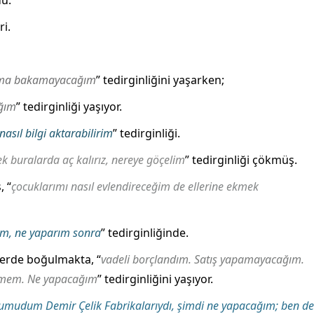
du.
i.
rıma bakamayacağım
” tedirginliğini yaşarken;
ğım
” tedirginliği yaşıyor.
nasıl bilgi aktarabilirim
” tedirginliği.
k buralarda aç kalırız, nereye göçelim
” tedirginliği çökmüş.
, “
çocuklarımı nasıl evlendireceğim de ellerine ekmek
ırım, ne yaparım sonra
” tedirginliğinde.
lerde boğulmakta, “
vadeli borçlandım. Satış yapamayacağım.
yemem. Ne yapacağım
” tedirginliğini yaşıyor.
 umudum Demir Çelik Fabrikalarıydı, şimdi ne yapacağım; ben de