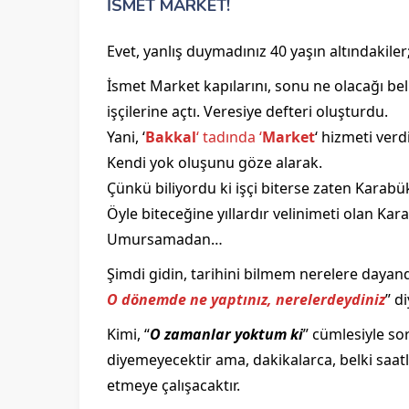
İSMET MARKET!
Evet, yanlış duymadınız 40 yaşın altındakiler
İsmet Market kapılarını, sonu ne olacağı be
işçilerine açtı. Veresiye defteri oluşturdu.
Yani, ‘
Bakkal
‘ tadında ‘
Market
‘ hizmeti ver
Kendi yok oluşunu göze alarak.
Çünkü biliyordu ki işçi biterse zaten Karabük
Öyle biteceğine yıllardır velinimeti olan Kar
Umursamadan…
Şimdi gidin, tarihini bilmem nerelere dayan
O dönemde ne yaptınız, nerelerdeydiniz
” di
Kimi, “
O zamanlar yoktum ki
” cümlesiyle so
diyemeyecektir ama, dakikalarca, belki saatl
etmeye çalışacaktır.