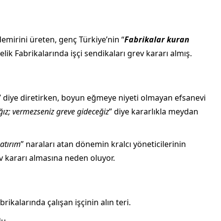
 demirini üreten, genç Türkiye’nin “
Fabrikalar kuran
ik Fabrikalarında işçi sendikaları grev kararı almış.
” diye diretirken, boyun eğmeye niyeti olmayan efsanevi
ğız; vermezseniz greve gideceğiz
” diye kararlıkla meydan
atırım
” naraları atan dönemin kralcı yöneticilerinin
v kararı almasına neden oluyor.
ikalarında çalışan işçinin alın teri.