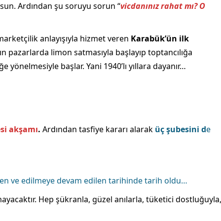
olsun. Ardından şu soruyu sorun “
vicdanınız rahat mı? O
marketçilik anlayışıyla hizmet veren
Karabük’ün ilk
ın pazarlarda limon satmasıyla başlayıp toptancılığa
 yönelmesiyle başlar. Yani 1940’lı yıllara dayanır…
esi akşamı
.
Ardından tasfiye kararı alarak
üç şubesini d
e
len ve edilmeye devam edilen tarihinde tarih oldu…
ayacaktır. Hep şükranla, güzel anılarla, tüketici dostluğuyla