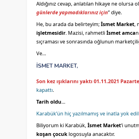
Aldığınız cevap, anlatılan hikaye ne olursa 
günlerde yapmadıklarınız için
” diye.
He, bu arada da belirteyim;
İsmet Market
, 
işletmesidir
. Mazisi, rahmetli
İsmet amca
n
sıçraması ve sonrasında oğlunun marketçiliğe
Ve…
İSMET MARKET,
Son kez ışıklarını yaktı 01.11.2021 Pazart
kapattı
.
Tarih oldu
…
Karabük’ün hiç yazılmamış ve inatla yok edi
Biliyorum ki Karabük,
İsmet Market
‘i unutm
koşan çocuk
logosuyla anacaktır.