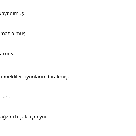
 kaybolmuş.
atmaz olmuş.
sarmış.
 emekliler oyunlarını bırakmış.
ları.
ağzını bıçak açmıyor.