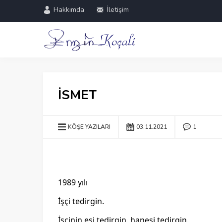
Hakkımda
İletişim
İSMET
KÖŞE YAZILARI
03.11.2021
1
1989 yılı
İşçi tedirgin.
İşçinin eşi tedirgin, hanesi tedirgin.