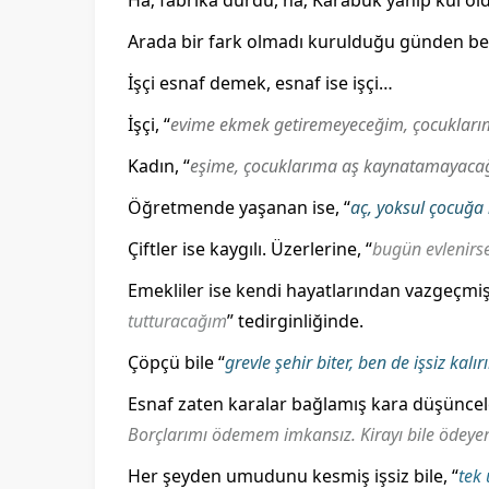
Ha; fabrika durdu, ha; Karabük yanıp kül ol
Arada bir fark olmadı kurulduğu günden ber
İşçi esnaf demek, esnaf ise işçi…
İşçi, “
evime ekmek getiremeyeceğim, çocukla
Kadın, “
eşime, çocuklarıma aş kaynatamayaca
Öğretmende yaşanan ise, “
aç, yoksul çocuğa 
Çiftler ise kaygılı. Üzerlerine, “
bugün evlenirse
Emekliler ise kendi hayatlarından vazgeçmiş
tutturacağım
” tedirginliğinde.
Çöpçü bile “
grevle şehir biter, ben de işsiz kal
Esnaf zaten karalar bağlamış kara düşünce
Borçlarımı ödemem imkansız. Kirayı bile öde
Her şeyden umudunu kesmiş işsiz bile, “
tek