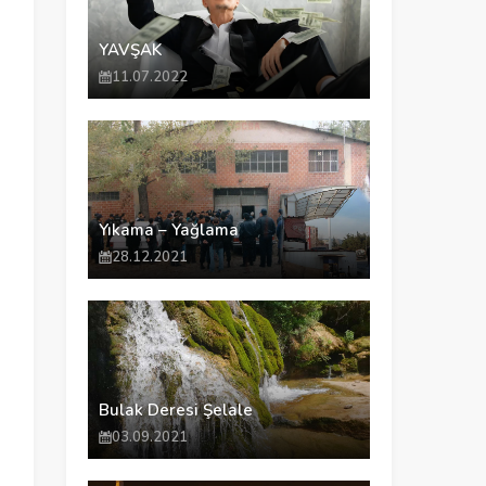
YAVŞAK
11.07.2022
Yıkama – Yağlama
28.12.2021
Bulak Deresi Şelale
03.09.2021