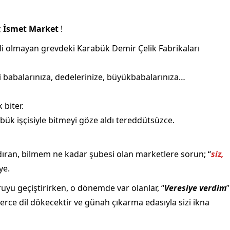
;
İsmet Market
!
lli olmayan grevdeki Karabük Demir Çelik Fabrikaları
di babalarınıza, dedelerinize, büyükbabalarınıza…
 biter.
abük işçisiyle bitmeyi göze aldı tereddütsüzce.
dıran, bilmem ne kadar şubesi olan marketlere sorun; “
siz,
ye.
ruyu geçiştirirken, o dönemde var olanlar, “
Veresiye verdim
”
erce dil dökecektir ve günah çıkarma edasıyla sizi ikna