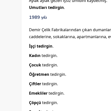
Aylak aylak gezen işsiz ümidini kaybetmiş.
Umutları tedirgin
.
1989 yılı
Demir Çelik Fabrikalarından çıkan dumanla
caddelerine, sokaklarına, apartmanlarına, e
İşçi tedirgin
.
Kadın
tedirgin.
Çocuk
tedirgin.
Öğretmen
tedirgin.
Çiftler
tedirgin.
Emekliler
tedirgin.
Çöpçü
tedirgin.