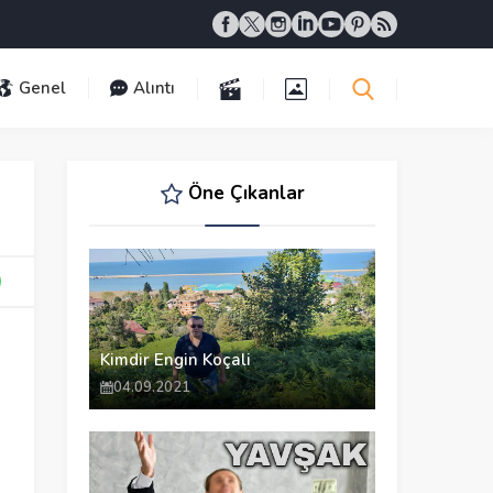
Genel
Alıntı
Öne Çıkanlar
Kimdir Engin Koçali
04.09.2021