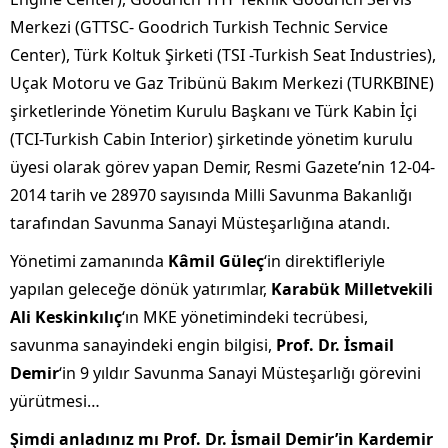
Merkezi (GTTSC- Goodrich Turkish Technic Service
Center), Türk Koltuk Şirketi (TSI -Turkish Seat Industries),
Uçak Motoru ve Gaz Tribünü Bakım Merkezi (TURKBINE)
şirketlerinde Yönetim Kurulu Başkanı ve Türk Kabin İçi
(TCI-Turkish Cabin Interior) şirketinde yönetim kurulu
üyesi olarak görev yapan Demir, Resmi Gazete’nin 12-04-
2014 tarih ve 28970 sayısında Milli Savunma Bakanlığı
tarafından Savunma Sanayi Müsteşarlığına atandı.
Yönetimi zamanında
Kâmil Güleç
‘in direktifleriyle
yapılan geleceğe dönük yatırımlar,
Karabük Milletvekili
Ali Keskinkılıç
‘ın MKE yönetimindeki tecrübesi,
savunma sanayindeki engin bilgisi,
Prof. Dr. İsmail
Demir
‘in 9 yıldır Savunma Sanayi Müsteşarlığı görevini
yürütmesi…
Şimdi anladınız mı Prof. Dr. İsmail Demir’in Kardemir