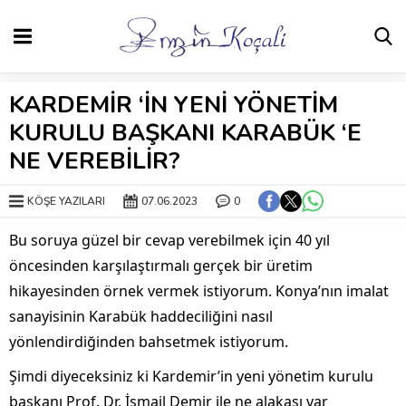
KARDEMİR ‘İN YENİ YÖNETİM
KURULU BAŞKANI KARABÜK ‘E
NE VEREBİLİR?
KÖŞE YAZILARI
07.06.2023
0
Bu soruya güzel bir cevap verebilmek için 40 yıl
öncesinden karşılaştırmalı gerçek bir üretim
hikayesinden örnek vermek istiyorum. Konya’nın imalat
sanayisinin Karabük haddeciliğini nasıl
yönlendirdiğinden bahsetmek istiyorum.
Şimdi diyeceksiniz ki Kardemir’in yeni yönetim kurulu
başkanı Prof. Dr. İsmail Demir ile ne alakası var