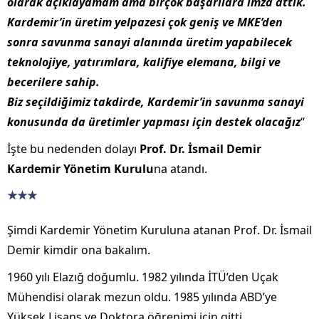
olarak açıklayamam ama birçok başarılara imza attık.
Kardemir’in üretim yelpazesi çok geniş ve MKE’den
sonra savunma sanayi alanında üretim yapabilecek
teknolojiye, yatırımlara, kalifiye elemana, bilgi ve
becerilere sahip.
Biz seçildiğimiz takdirde, Kardemir’in savunma sanayi
konusunda da üretimler yapması için destek olacağız
“
İşte bu nedenden dolayı
Prof. Dr. İsmail Demir
Kardemir Yönetim Kurulu
na atandı.
★★★
Şimdi Kardemir Yönetim Kuruluna atanan Prof. Dr. İsmail
Demir kimdir ona bakalım.
1960 yılı Elazığ doğumlu. 1982 yılında İTÜ’den Uçak
Mühendisi olarak mezun oldu. 1985 yılında ABD’ye
Yüksek Lisans ve Doktora öğrenimi için gitti.