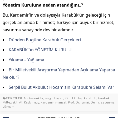
Yönetim Kuruluna neden atandığını
..?
Bu, Kardemir’in ve dolayısıyla Karabük’ün geleceği için
gerçek anlamda bir nimet; Türkiye için büyük bir hizmet,
savunma sanayinde dev bir adımdır.
Dünden Bugüne Karabük Gerçekleri
KARABÜK’ün YÖNETİM KURULU
Yıkama – Yağlama
Bir Milletvekili Araştırma Yapmadan Açıklama Yaparsa
Ne olur?
Serpil Bulut Akbulut Hocamızın Karabük ‘e Selamı Var
ETİKETLER:
Ali Keskinkılıç
,
engin koçali
,
Kâmil Güleç
,
karabük
,
Karabük
Milletvekili Ali Keskinkılıç
,
kardemir
,
manset
,
Prof. Dr. İsmail Demir
,
savunma
,
yönetim