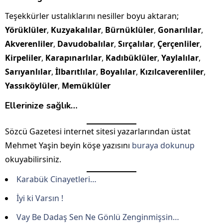
Teşekkürler ustalıklarını nesiller boyu aktaran;
Yörüklüler
,
Kuzyakalılar
,
Bürnüklüler
,
Gonarılılar
,
Akverenliler
,
Davudobalılar
,
Sırçalılar
,
Çerçenliler
,
Kirpeliler
,
Karapınarlılar
,
Kadıbüklüler
,
Yaylalılar
,
Sarıyanlılar
,
İlbarıtlılar
,
Boyalılar
,
Kızılcaverenliler
,
Yassıköylüler
,
Memüklüler
Ellerinize sağlık…
Sözcü Gazetesi internet sitesi yazarlarından üstat
Mehmet Yaşin beyin köşe yazısını
buraya dokunup
okuyabilirsiniz.
Karabük Cinayetleri…
İyi ki Varsın !
Vay Be Dadaş Sen Ne Gönlü Zenginmişsin…