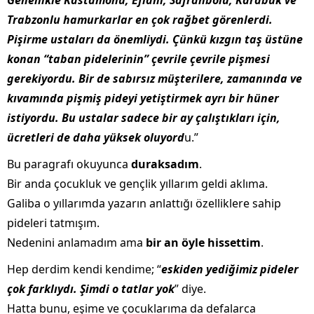
Genellikle Kastamonu, Eflani, Safranbolu, Karabük ve
Trabzonlu hamurkarlar en çok rağbet görenlerdi.
Pişirme ustaları da önemliydi. Çünkü kızgın taş üstüne
konan “taban pidelerinin” çevrile çevrile pişmesi
gerekiyordu. Bir de sabırsız müşterilere, zamanında ve
kıvamında pişmiş pideyi yetiştirmek ayrı bir hüner
istiyordu. Bu ustalar sadece bir ay çalıştıkları için,
ücretleri de daha yüksek oluyord
u.”
Bu paragrafı okuyunca
duraksadım
.
Bir anda çocukluk ve gençlik yıllarım geldi aklıma.
Galiba o yıllarımda yazarın anlattığı özelliklere sahip
pideleri tatmışım.
Nedenini anlamadım ama
bir an öyle hissettim
.
Hep derdim kendi kendime; “
eskiden yediğimiz pideler
çok farklıydı. Şimdi o
tatlar yok
” diye.
Hatta bunu, eşime ve çocuklarıma da defalarca