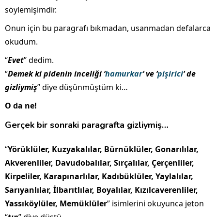
söylemişimdir.
Onun için bu paragrafı bıkmadan, usanmadan defalarca
okudum.
“
Evet
” dedim.
“
Demek ki pidenin inceliği ‘
hamurkar
‘ ve ‘
pişirici
‘ de
gizliymiş
” diye düşünmüştüm ki…
O da ne!
Gerçek bir sonraki paragrafta gizliymiş…
“
Yörüklüler, Kuzyakalılar, Bürnüklüler, Gonarılılar,
Akverenliler, Davudobalılar, Sırçalılar, Çerçenliler,
Kirpeliler, Karapınarlılar, Kadıbüklüler, Yaylalılar,
Sarıyanlılar, İlbarıtlılar, Boyalılar, Kızılcaverenliler,
Yassıköylüler, Memüklüler
” isimlerini okuyunca jeton