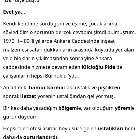
“
tın
” diye düştü.
Evet ya…
Kendi kendime sorduğum ve eşime, çocuklarıma
söylediğim o sorunun gerçek cevabını şimdi bulmuştum.
1970 ‘li – 80 ‘li yıllarda Ankara Caddesinde inşaat
malzemesi satan dükkanların arasında kuytuda yer alan
ve o blokların yıkılmasından sonra yine Ankara
caddesinde hizmete devam eden
Kilcioğlu Pide
de
çalışanların hepsi Bürnüklü ‘ydü.
Anladım ki
hamur karma
daki ustalık ve
piştikten
sonraki
lezzet
yörenin ustalığından geliyormuş.
Bir kez daha yaşadığım
bölgem
le, var olduğum
yörem
le
gurur duydum.
Hepsinden ötesi asırlar boyu süre gelen
ustalıkları
beni
daha da
gururlandırdı
.