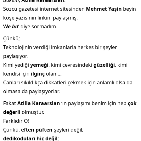
Baktım
;
Atilla Karaarslan
.
Sözcü gazetesi internet sitesinden
Mehmet Yaşin
beyin
köşe yazısının linkini paylaşmış.
‘
Ne bu
‘ diye sormadım.
Çünkü;
Teknolojinin verdiği imkanlarla herkes bir şeyler
paylaşıyor.
Kimi yediği
yemeği
, kimi çevresindeki
güzelliği
, kimi
kendisi için
ilginç
olanı…
Canları sıkıldıkça dikkatleri çekmek için anlamlı olsa da
olmasa da paylaşıyorlar.
Fakat
Atilla Karaarslan
‘ın paylaşımı benim için hep
çok
değerli
olmuştur.
Farklıdır O!
Çünkü,
eften püften
şeyleri değil;
dedikoduları hiç değil
;