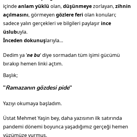
içinde
anlam yüklü
olan,
düşünmeye
zorlayan,
zihnin
açılmasını
, görmeyen
gözlere feri
olan konuları;
sadece yalın gerçekleri ve bilgileri paylaşır
ince
üslub
uyla.
İnceden dokunuş
larıyla…
Dedim ya ‘
ne bu
‘ diye sormadan tüm işimi gücümü
bırakıp hemen linki açtım.
Başlık;
“
Ramazanın gözdesi pide
“
Yazıyı okumaya başladım.
Üstat Mehmet Yaşin bey, daha yazısının ilk satırında
pandemi dönemi boyunca yaşadığımız gerçeği hemen
yüzümüze vurmuş.