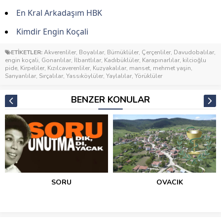
En Kral Arkadaşım HBK
Kimdir Engin Koçali
ETİKETLER:
Akverenliler
,
Boyalılar
,
Bürnüklüler
,
Çerçenliler
,
Davudobalılar
,
engin koçali
,
Gonarılılar
,
İlbarıtlılar
,
Kadıbüklüler
,
Karapınarlılar
,
kilcioğlu
pide
,
Kirpeliler
,
Kızılcaverenliler
,
Kuzyakalılar
,
manset
,
mehmet yaşin
,
Sarıyanlılar
,
Sırçalılar
,
Yassıköylüler
,
Yaylalılar
,
Yörüklüler
BENZER KONULAR
SORU
OVACIK