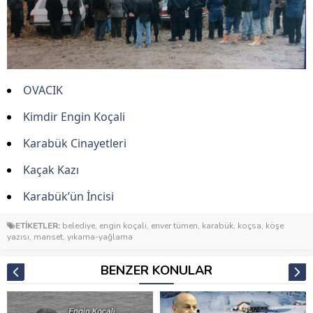
OVACIK
Kimdir Engin Koçali
Karabük Cinayetleri
Kaçak Kazı
Karabük’ün İncisi
ETİKETLER:
belediye
,
engin koçali
,
enver tümen
,
karabük
,
koçsa
,
köşe
yazısı
,
manset
,
yıkama-yağlama
BENZER KONULAR