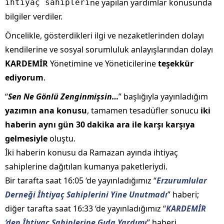
ne yapılan yardımlar konusunda
ihtiyaç sahipleri
bilgiler verdiler.
Öncelikle, gösterdikleri ilgi ve nezaketlerinden dolayı
kendilerine ve sosyal sorumluluk anlayışlarından dolayı
KARDEMİR
Yönetimine ve Yöneticilerine
teşekkür
ediyorum
.
“
Sen Ne Gönlü Zenginmişsin…
” başlığıyla yayınladığım
yazımın ana konusu
, tamamen tesadüfler sonucu
iki
haberin aynı gün 30 dakika ara ile karşı karşıya
gelmesiyle
oluştu.
İki haberin konusu da Ramazan ayında ihtiyaç
sahiplerine dağıtılan kumanya paketleriydi.
Bir tarafta saat 16:05 ‘de yayınladığımız “
Erzurumlular
Derneği İhtiyaç Sahiplerini Yine Unutmadı
” haberi;
diğer tarafta saat 16:33 ‘de yayınladığımız “
KARDEMİR
‘den İhtiyaç Sahiplerine Gıda Yardımı
” haberi.