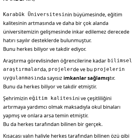
nin büyümesinde, eğitim
Karabük Üniversitesi
kalitesinin artmasında ve daha bir çok alanda
üniversitemizin gelişmesinde inkar edilemez derecede
hatırı sayılır desteklerde bulunmuştur.
Bunu herkes biliyor ve takdir ediyor.
Araştırma görevlisinden öğrencilerine kadar
bilimsel
da,
de ve bu
araştırmalar
projeler
projelerin
nda sayısız
imkanlar sağlamış
tır.
uygulanması
Bunu da herkes biliyor ve takdir etmiştir.
Şehrimizin
ni ve çeşitliliğini
eğitim kalitesi
artırmaya yardımcı olmak maksadıyla okul binaları
yapmış ve onlara arsa temin etmiştir.
Bu da herkes tarafından bilinen bir gerçek.
Kısacası yalın haliyle herkes tarafından bilinen özü gibi