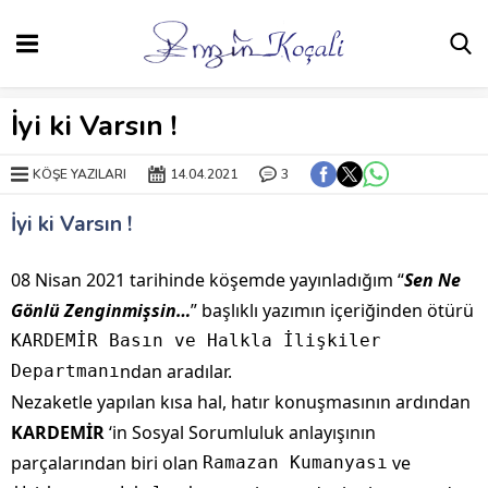
İyi ki Varsın !
KÖŞE YAZILARI
14.04.2021
3
İyi ki Varsın !
08 Nisan 2021 tarihinde köşemde yayınladığım “
Sen Ne
Gönlü Zenginmişsin…
” başlıklı yazımın içeriğinden ötürü
KARDEMİR Basın ve Halkla İlişkiler
ndan aradılar.
Departmanı
Nezaketle yapılan kısa hal, hatır konuşmasının ardından
KARDEMİR
‘in Sosyal Sorumluluk anlayışının
parçalarından biri olan
ve
Ramazan Kumanyası