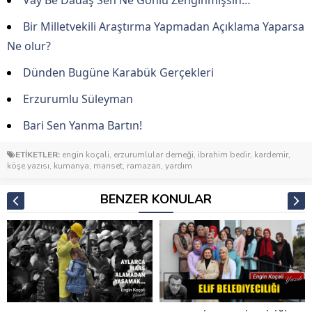
Vay Be Dadaş Sen Ne Gönlü Zenginmişsin…
Bir Milletvekili Araştırma Yapmadan Açıklama Yaparsa
Ne olur?
Dünden Bugüne Karabük Gerçekleri
Erzurumlu Süleyman
Bari Sen Yanma Bartın!
ETİKETLER:
engin koçali
,
erzurumlular derneği
,
ibrahim bedir
,
kardemir
,
köşe yazısı
,
kumanya
,
manset
,
ramazan
,
yardım
BENZER KONULAR