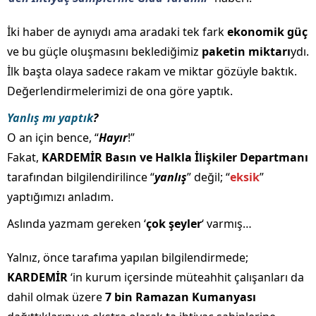
İki haber de aynıydı ama aradaki tek fark
ekonomik güç
ve bu güçle oluşmasını beklediğimiz
paketin miktarı
ydı.
İlk başta olaya sadece rakam ve miktar gözüyle baktık.
Değerlendirmelerimizi de ona göre yaptık.
Yanlış mı yaptık
?
O an için bence, “
Hayır
!”
Fakat,
KARDEMİR Basın ve Halkla İlişkiler Departmanı
tarafından bilgilendirilince “
yanlış
” değil; “
eksik
”
yaptığımızı anladım.
Aslında yazmam gereken ‘
çok şeyler
‘ varmış…
Yalnız, önce tarafıma yapılan bilgilendirmede;
KARDEMİR
‘in kurum içersinde müteahhit çalışanları da
dahil olmak üzere
7 bin Ramazan Kumanyası