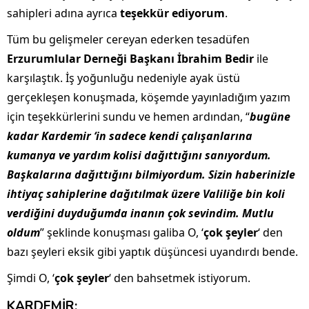
sahipleri adına ayrıca
teşekkür ediyorum
.
Tüm bu gelişmeler cereyan ederken tesadüfen
Erzurumlular Derneği Başkanı İbrahim Bedir
ile
karşılaştık. İş yoğunluğu nedeniyle ayak üstü
gerçekleşen konuşmada, köşemde yayınladığım yazım
için teşekkürlerini sundu ve hemen ardından, “
bugüne
kadar Kardemir ‘in sadece kendi çalışanlarına
kumanya ve yardım kolisi dağıttığını sanıyordum.
Başkalarına dağıttığını bilmiyordum. Sizin haberinizle
ihtiyaç sahiplerine dağıtılmak üzere Valiliğe bin koli
verdiğini duyduğumda inanın çok sevindim. Mutlu
oldum
” şeklinde konuşması galiba O, ‘
çok şeyler
‘ den
bazı şeyleri eksik gibi yaptık düşüncesi uyandırdı bende.
Şimdi O, ‘
çok şeyler
‘ den bahsetmek istiyorum.
KARDEMİR;