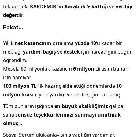
tek gerçek,
KARDEMİR ‘in Karabük ‘e kattığı
ve
verdiği
değer
dir.
Fakat…
Yıllık
net kazancının
ortalama
yüzde 10
‘u kadar bir
meblağı
yardım
,
bağış
ve
destek
için harcadığını bugün
öğrendim.
Mesela 60 milyonluk kazancın
6 milyon
Lirasını bunun
için harcıyor.
100 milyon TL
‘lik kazanç elde ettiği dönemlerde
10
milyon lira
sını yine yardım ve destek için harcamış.
Tüm bunların ışığında
en büyük eksikliğimiz
galiba
sana
sonsuz teşekkürlerimizi sunmayı unutmak
olmuş
…
Sosyal Sorumluluk anlayışınla yaptığın yardımlar,