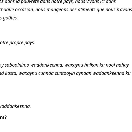
ns dans la pauvreté dans notre pays, nous vivons ici dans
de chaque occasion, nous mangeons des aliments que nous n’avons
s goûtés.
otre propre pays.
hay saboolnimo waddankeenna, waxaynu halkan ku nool nahay
rsad kasta, waxaynu cunnaa cuntooyin aynaan waddankeenna ku
 waddankeenna.
mı?