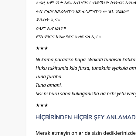
ኣብዚ ከም ገነት እዩ። ኣብ ሃገርና ብድኽነት ክንነብር እን
ኣብ ሃገርና ዘይረኣናዮን ዘይጠዓምናዮን መግቢ ንበልዕ።
ሕጉሳት ኢና።
ሰላም ኢና ዘለና።
ምስ ሃገርና ክንወዳደር ኣዝዩ ናጻ ኢና።
★★★
Ni kama paradiso hapa. Wakati tunaishi katika u
Huku tukitumia kila fursa, tunakula vyakula a
Tuna furaha.
Tuna amani.
Sisi ni huru sana kulinganisha na nchi yetu we
★★★
HİÇBİRİNDEN HİÇBİR ŞEY ANLAMADI
Merak etmeyin onlar da sizin dediklerinizde