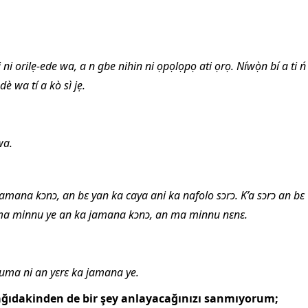
 ni orilẹ-ede wa, a n gbe nihin ni ọpọlọpọ ati ọrọ. Níwọ̀n bí a ti ń
dè wa tí a kò sì jẹ.
wa.
 jamana kɔnɔ, an bɛ yan ka caya ani ka nafolo sɔrɔ. K’a sɔrɔ an bɛ
 ma minnu ye an ka jamana kɔnɔ, an ma minnu nɛnɛ.
suma ni an yɛrɛ ka jamana ye.
ğıdakinden de bir şey anlayacağınızı sanmıyorum;