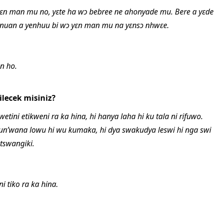
 yɛn man mu no, yɛte ha wɔ bebree ne ahonyade mu. Bere a yɛde
nnuan a yenhuu bi wɔ yɛn man mu na yɛnsɔ nhwɛe.
n ho.
lecek misiniz?
etini etikweni ra ka hina, hi hanya laha hi ku tala ni rifuwo.
 wun’wana lowu hi wu kumaka, hi dya swakudya leswi hi nga swi
tswangiki.
i tiko ra ka hina.