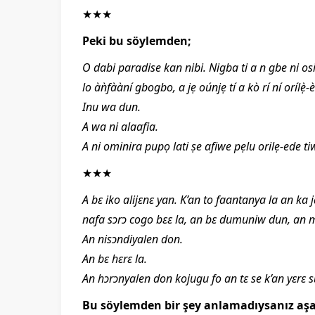
★★★
Peki bu söylemden;
O dabi paradise kan nibi. Nigba ti a n gbe ni osi
lo àǹfààní gbogbo, a jẹ oúnjẹ tí a kò rí ní orílẹ̀-è
Inu wa dun.
A wa ni alaafia.
A ni ominira pupọ lati ṣe afiwe pẹlu orilẹ-ede ti
★★★
A bɛ iko alijɛnɛ yan. K’an to faantanya la an ka
nafa sɔrɔ cogo bɛɛ la, an bɛ dumuniw dun, an
An nisɔndiyalen don.
An bɛ hɛrɛ la.
An hɔrɔnyalen don kojugu fo an tɛ se k’an yɛrɛ 
Bu söylemden bir şey anlamadıysanız aşa