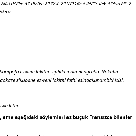
ርን እዚህ በብዛት እና በሀብት እንኖራለን። ባገኘነው አጋጣሚ ሁሉ እየተጠቀምን
ላለን።
umpofu ezweni lakithi, siphila inala nengcebo. Nakuba
akaze sikubone ezweni lakithi futhi esingakunambithisisi.
zwe lethu.
 ama aşağıdaki söylemleri az buçuk Fransızca bilenler