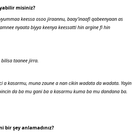
yabilir misiniz?
 hiyyummaa keessa osoo jiraannu, baay’inaafi qabeenyaan as
mnee nyaata biyya keenya keessatti hin argine fi hin
ilisa taanee jirra.
uci a kasarmu, muna zaune a nan cikin wadata da wadata. Yayin
incin da ba mu gani ba a kasarmu kuma ba mu dandana ba.
 bir şey anlamadınız?