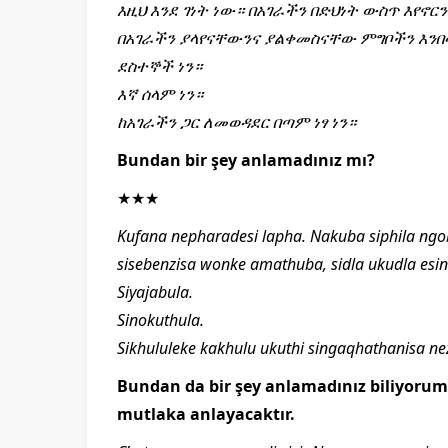
እዚህ እንደ ገነት ነው። በአገራችን በድህነት ውስጥ እየኖ
በአገራችን ያላየናቸውንና ያልቀመስናቸው ምግቦችን እንበ
ደስተኞች ነን።
እኛ ሰላም ነን።
ከአገራችን ጋር ለመወዳደር በጣም ነፃ ነን።
Bundan bir şey anlamadınız mı?
★★★
Kufana nepharadesi lapha. Nakuba siphila ngob
sisebenzisa wonke amathuba, sidla ukudla esing
Siyajabula.
Sinokuthula.
Sikhululeke kakhulu ukuthi singaqhathanisa ne
Bundan da bir şey anlamadınız biliyorum,
mutlaka anlayacaktır.