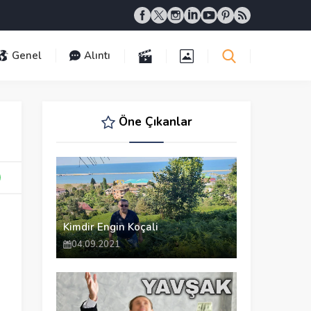
Genel
Alıntı
Öne Çıkanlar
Kimdir Engin Koçali
04.09.2021