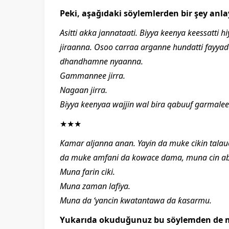
Peki, aşağıdaki söylemlerden bir şey anla
Asitti akka jannataati. Biyya keenya keessatti
jiraanna. Osoo carraa arganne hundatti fayyada
dhandhamne nyaanna.
Gammannee jirra.
Nagaan jirra.
Biyya keenyaa wajjin wal bira qabuuf garmalee b
★★★
Kamar aljanna anan. Yayin da muke cikin tala
da muke amfani da kowace dama, muna cin ab
Muna farin ciki.
Muna zaman lafiya.
Muna da ‘yancin kwatantawa da ƙasarmu.
Yukarıda okuduğunuz bu söylemden de mi