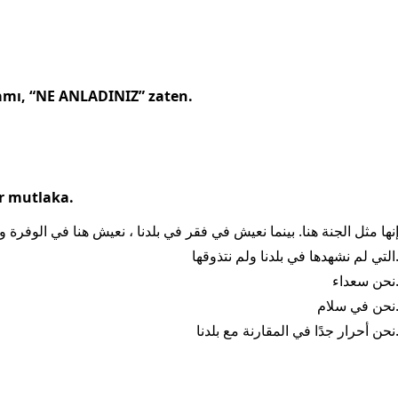
mı, “NE ANLADINIZ” zaten.
ır mutlaka.
نها مثل الجنة هنا. بينما نعيش في فقر في بلدنا ، نعيش هنا في الوفرة 
نشهدها في بلدنا ولم نتذوقها
ن سعداء
ن في سلام
ر جدًا في المقارنة مع بلدنا