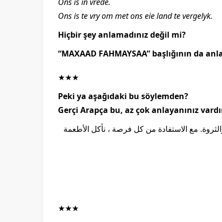
Ons is in vrede.
Ons is te vry om met ons eie land te vergelyk.
Hiçbir şey anlamadınız değil mi?
“MAXAAD FAHMAYSAA” başlığının da anla
★★★
Peki ya aşağıdaki bu söylemden?
Gerçi Arapça bu, az çok anlayanınız vard
والثروة. مع الاستفادة من كل فرصة ، نأكل الأطعمة
★★★