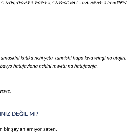
ከለና፡ ኣብዚ ብብዝሕን ሃብትን ኢና እንነብር ዘለና። ኩሉ ዕድላት እናተጠቐምና
maskini katika nchi yetu, tunaishi hapa kwa wingi na utajiri.
mbavyo hatujaviona nchini mwetu na hatujaonja.
nyewe.
NIZ DEĞİL Mİ?
n bir şey anlamıyor zaten.