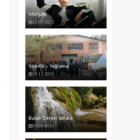
YAVŞAK
11.07.2022
Yıkama – Yağlama
28.12.2021
إ
التي لم .
نح.
نح.
نحن أحرا.
Bulak Deresi Şelale
03.09.2021