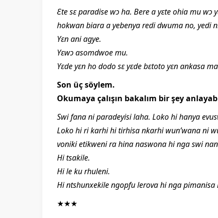
Ɛte sɛ paradise wɔ ha. Bere a yɛte ohia mu wɔ
hokwan biara a yebenya redi dwuma no, yedi 
Yɛn ani agye.
Yɛwɔ asomdwoe mu.
Yɛde yɛn ho dodo sɛ yɛde bɛtoto yɛn ankasa ma
Son üç söylem.
Okumaya çalışın bakalım bir şey anlayabi
Swi fana ni paradeyisi laha. Loko hi hanya evusw
Loko hi ri karhi hi tirhisa nkarhi wun’wana ni
voniki etikweni ra hina naswona hi nga swi nan
Hi tsakile.
Hi le ku rhuleni.
Hi ntshunxekile ngopfu lerova hi nga pimanisa n
★★★