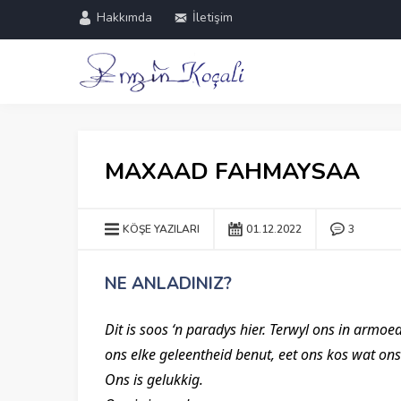
Hakkımda
İletişim
MAXAAD FAHMAYSAA
KÖŞE YAZILARI
01.12.2022
3
NE ANLADINIZ?
Dit is soos ‘n paradys hier. Terwyl ons in armoed
ons elke geleentheid benut, eet ons kos wat ons 
Ons is gelukkig.