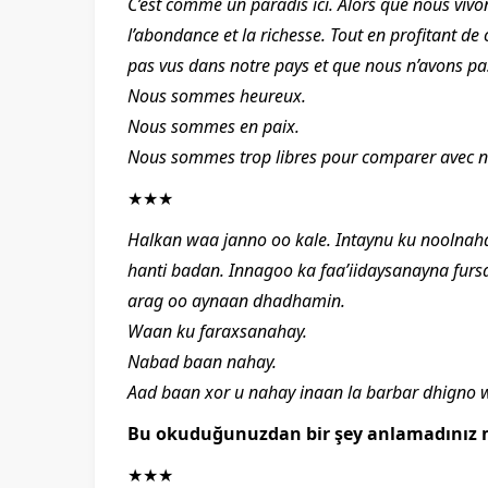
C’est comme un paradis ici. Alors que nous vivo
l’abondance et la richesse. Tout en profitant 
pas vus dans notre pays et que nous n’avons pa
Nous sommes heureux.
Nous sommes en paix.
Nous sommes trop libres pour comparer avec n
★★★
Halkan waa janno oo kale. Intaynu ku noolna
hanti badan. Innagoo ka faa’iidaysanayna fu
arag oo aynaan dhadhamin.
Waan ku faraxsanahay.
Nabad baan nahay.
Aad baan xor u nahay inaan la barbar dhigno
Bu okuduğunuzdan bir şey anlamadınız 
★★★