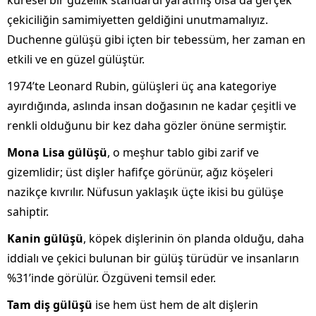
küresel bir güzellik standardı yaratmış olsa da gerçek
çekiciliğin samimiyetten geldiğini unutmamalıyız.
Duchenne gülüşü gibi içten bir tebessüm, her zaman en
etkili ve en güzel gülüştür.
1974’te Leonard Rubin, gülüşleri üç ana kategoriye
ayırdığında, aslında insan doğasının ne kadar çeşitli ve
renkli olduğunu bir kez daha gözler önüne sermiştir.
Mona Lisa gülüşü
, o meşhur tablo gibi zarif ve
gizemlidir; üst dişler hafifçe görünür, ağız köşeleri
nazikçe kıvrılır. Nüfusun yaklaşık üçte ikisi bu gülüşe
sahiptir.
Kanin gülüşü
, köpek dişlerinin ön planda olduğu, daha
iddialı ve çekici bulunan bir gülüş türüdür ve insanların
%31’inde görülür. Özgüveni temsil eder.
Tam diş gülüşü
ise hem üst hem de alt dişlerin