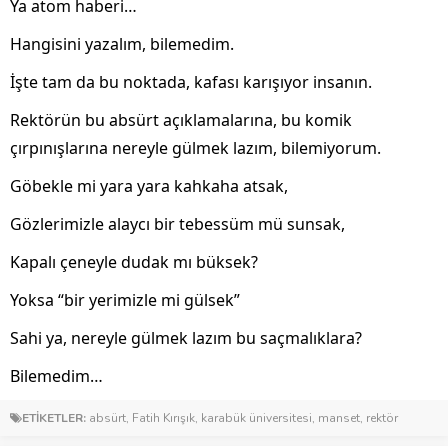
Ya atom haberi…
Hangisini yazalım, bilemedim.
İşte tam da bu noktada, kafası karışıyor insanın.
Rektörün bu absürt açıklamalarına, bu komik
çırpınışlarına nereyle gülmek lazım, bilemiyorum.
Göbekle mi yara yara kahkaha atsak,
Gözlerimizle alaycı bir tebessüm mü sunsak,
Kapalı çeneyle dudak mı büksek?
Yoksa “bir yerimizle mi gülsek”
Sahi ya, nereyle gülmek lazım bu saçmalıklara?
Bilemedim…
ETİKETLER:
absürt
,
Fatih Kırışık
,
karabük üniversitesi
,
manset
,
rektör