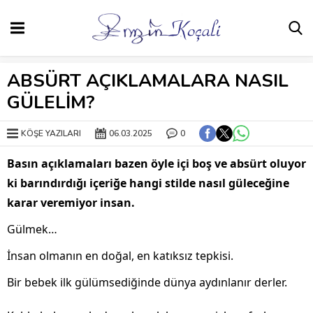
ABSÜRT AÇIKLAMALARA NASIL
GÜLELİM?
KÖŞE YAZILARI
06.03.2025
0
Basın açıklamaları bazen öyle içi boş ve absürt oluyor
ki barındırdığı içeriğe hangi stilde nasıl güleceğine
karar veremiyor insan.
Gülmek…
İnsan olmanın en doğal, en katıksız tepkisi.
Bir bebek ilk gülümsediğinde dünya aydınlanır derler.