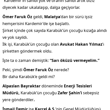
“Kardemir’in sahibi yok ve oranın sahibi artık biziz”
diyecek kadar ukalalaşıp, dalga geçiyorlar.
Ömer Faruk Öz
geldi,
Malatya
’dan bir sürü işsiz
hemşerisini Kardemir’de işe başlattı.
Şirket içinde çok sayıda Karabük’ün çocuğu kızağa alındı
ve yok sayıldı.
İlk işi, Karabük’ün çocuğu olan
Avukat Hakan Yılmaz
’ı
şirketten göndermek oldu.
İşte ta o zaman demiştik:
“Sarı öküzü vermeyelim.”
Peki, şimdi
Ömer Faruk Öz
nerede?
Bir daha Karabük’e geldi mi?
Alpaslan Bayraktar
döneminde
Enerji Tesisleri
Müdürü,
Karabük’ün çocuğu
Zafer Şahin’i
sebepsiz
yere gönderdiler
.
İsmail Demir
ise
Karçel A.Ş.
’nin Genel Müdürlüğünü