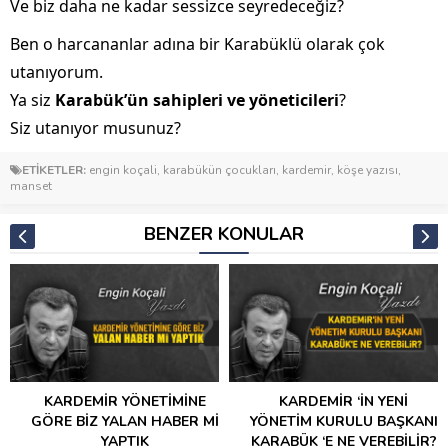
Ve biz daha ne kadar sessizce seyredeceğiz?
Ben o harcananlar adına bir Karabüklü olarak çok
utanıyorum.
Ya siz
Karabük’ün sahipleri ve yöneticileri
?
Siz utanıyor musunuz?
ETİKETLER:
engin koçali
,
karabükün çocukları
,
kardemir
,
köşe yazısı
,
manset
BENZER KONULAR
KARDEMİR YÖNETİMİNE
KARDEMİR ‘İN YENİ
GÖRE BİZ YALAN HABER Mİ
YÖNETİM KURULU BAŞKANI
YAPTIK
KARABÜK ‘E NE VEREBİLİR?