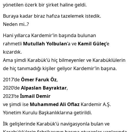
yönetilen özerk bir şirket haline geldi.
Buraya kadar biraz hafıza tazelemek istedik.
Neden mi..?
Hani yıllarca Kardemir’in başında bulunan
rahmetli
Mutullah Yolbulan
’a ve
Kamil Güleç
’e
kızardık.
Ama şimdi Karabük’ü hiç bilmeyenler ve Karabüklülerin
de hiç tanımadığı kişiler geliyor Kardemir’in başına.
2017’de
Ömer Faruk Öz
,
2020’de
Alpaslan Bayraktar
,
2023’te
İsmail Demir
ve şimdi ise
Muhammed Ali Oflaz
Kardemir A.Ş.
Yönetim Kurulu Başkanlıklarına getirildi.
İlk gelişlerinde Karabük’ü navigasyonla bulan ve