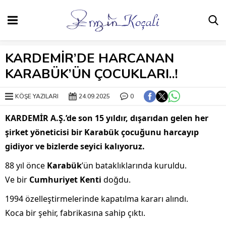
KARDEMİR’DE HARCANAN
KARABÜK’ÜN ÇOCUKLARI..!
KÖŞE YAZILARI
24.09.2025
0
KARDEMİR A.Ş.’de son 15 yıldır, dışarıdan gelen her
şirket yöneticisi bir Karabük çocuğunu harcayıp
gidiyor ve bizlerde seyici kalıyoruz.
88 yıl önce
Karabük
’ün bataklıklarında kuruldu.
Ve bir
Cumhuriyet Kenti
doğdu.
1994 özelleştirmelerinde kapatılma kararı alındı.
Koca bir şehir, fabrikasına sahip çıktı.