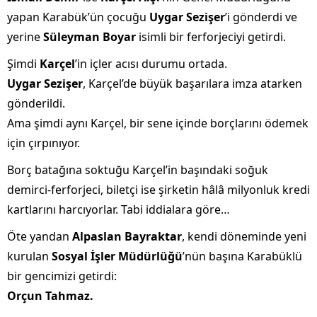
yapan Karabük’ün çocuğu
Uygar Sezişer
’i gönderdi ve
yerine
Süleyman Boyar
isimli bir ferforjeciyi getirdi.
Şimdi
Karçel
’in içler acısı durumu ortada.
Uygar Sezişer
, Karçel’de büyük başarılara imza atarken
gönderildi.
Ama şimdi aynı Karçel, bir sene içinde borçlarını ödemek
için çırpınıyor.
Borç batağına soktuğu Karçel’in başındaki soğuk
demirci-ferforjeci, biletçi ise şirketin hâlâ milyonluk kredi
kartlarını harcıyorlar. Tabi iddialara göre…
Öte yandan
Alpaslan Bayraktar
, kendi döneminde yeni
kurulan
Sosyal İşler Müdürlüğü
’nün başına Karabüklü
bir gencimizi getirdi:
Orçun Tahmaz.