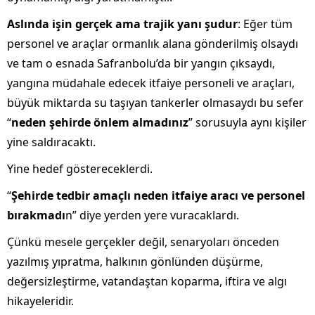
Aslında işin gerçek ama trajik yanı şudur
: Eğer tüm
personel ve araçlar ormanlık alana gönderilmiş olsaydı
ve tam o esnada Safranbolu’da bir yangın çıksaydı,
yangına müdahale edecek itfaiye personeli ve araçları,
büyük miktarda su taşıyan tankerler olmasaydı bu sefer
“
neden şehirde önlem almadınız
” sorusuyla aynı kişiler
yine saldıracaktı.
Yine hedef göstereceklerdi.
“
Şehirde tedbir amaçlı neden itfaiye aracı ve personel
bırakmadı
n” diye yerden yere vuracaklardı.
Çünkü mesele gerçekler değil, senaryoları önceden
yazılmış yıpratma, halkının gönlünden düşürme,
değersizleştirme, vatandaştan koparma, iftira ve algı
hikayeleridir.