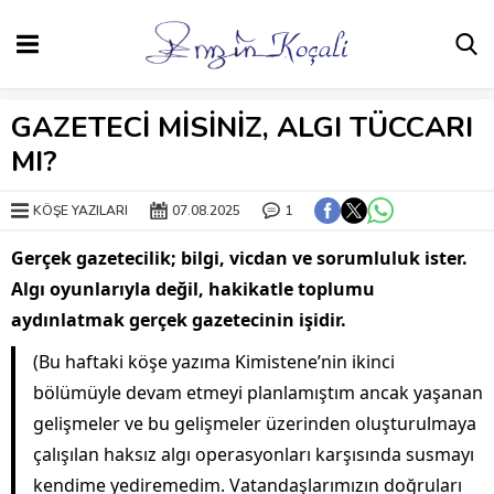
GAZETECİ MİSİNİZ, ALGI TÜCCARI
MI?
KÖŞE YAZILARI
07.08.2025
1
Gerçek gazetecilik; bilgi, vicdan ve sorumluluk ister.
Algı oyunlarıyla değil, hakikatle toplumu
aydınlatmak gerçek gazetecinin işidir.
(Bu haftaki köşe yazıma Kimistene’nin ikinci
bölümüyle devam etmeyi planlamıştım ancak yaşanan
gelişmeler ve bu gelişmeler üzerinden oluşturulmaya
çalışılan haksız algı operasyonları karşısında susmayı
kendime yediremedim. Vatandaşlarımızın doğruları