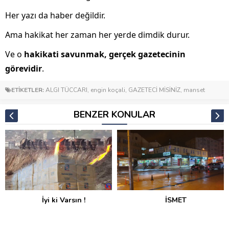
Her yazı da haber değildir.
Ama hakikat her zaman her yerde dimdik durur.
Ve o
hakikati savunmak, gerçek gazetecinin
görevidir
.
ETİKETLER:
ALGI TÜCCARI
,
engin koçali
,
GAZETECİ MİSİNİZ
,
manset
BENZER KONULAR
İSMET
Habersiz Değiştirilen Su
Sayaçları