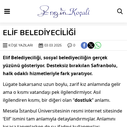
ELİF BELEDİYECİLİĞİ
KÖŞE YAZILARI
03.03.2025
0
Elif Belediyeciliği, sosyal belediyeciliğin gerçek
yüzünü gösteriyor. Desteksiz bırakılan Safranbolu,
halk odaklı hizmetleriyle fark yaratıyor.
Lügate bakarsanız uzun boylu, zarif kız anlamında gelir
ama o kısmı vatandaşı pek ilgilendirmiyor. Asıl
ilgilendiren kısmı, bir diğeri olan “
dostluk
” anlamı.
Mesela İstanbul Üniversitesinin resmi internet sitesinde
‘Elif’ ismini tam anlamıyla detaylandırmışlar. Anlamını
kısaca tanımlarken de şu ifadeyi kullanmışlar;