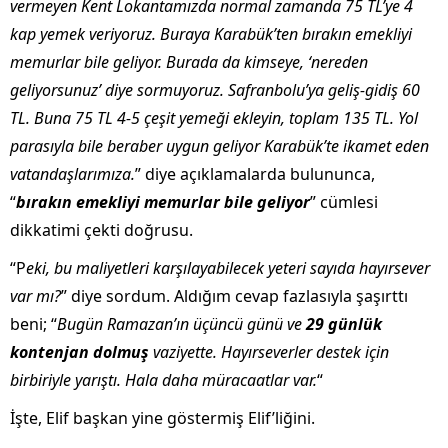
vermeyen Kent Lokantamızda normal zamanda 75 TL’ye 4
kap yemek veriyoruz. Buraya Karabük’ten bırakın emekliyi
memurlar bile geliyor. Burada da kimseye, ‘nereden
geliyorsunuz’ diye sormuyoruz. Safranbolu’ya geliş-gidiş 60
TL. Buna 75 TL 4-5 çeşit yemeği ekleyin, toplam 135 TL. Yol
parasıyla bile beraber uygun geliyor Karabük’te ikamet eden
vatandaşlarımıza.
” diye açıklamalarda bulununca,
“
bırakın emekliyi memurlar bile geliyor
” cümlesi
dikkatimi çekti doğrusu.
“P
eki, bu maliyetleri karşılayabilecek yeteri sayıda hayırsever
var mı?
” diye sordum. Aldığım cevap fazlasıyla şaşırttı
beni; “
Bugün Ramazan’ın üçüncü günü ve
29 günlük
kontenjan dolmuş
vaziyette. Hayırseverler destek için
birbiriyle yarıştı. Hala daha müracaatlar var.
“
İşte, Elif başkan yine göstermiş Elif’liğini.