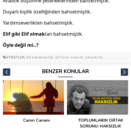
Analitik düşünme yeteneklerinden bahsetmiştik.
Duyarlı kişilik özelliğinden bahsetmiştik.
Yardımseverlikten bahsetmiştik.
Elif gibi Elif olmak
tan bahsetmiştik.
Öyle değil mi..?
ETİKETLER:
elif belediyeciliği
,
elif köse
,
manset
,
safranbolu
BENZER KONULAR
Canın Cananı
TOPLUMLARIN ORTAK
SORUNU: HAKSIZLIK