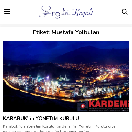
Etiket:
Mustafa Yolbulan
KARABÜK’ün YÖNETİM KURULU
Karabük ‘ün Yönetim Kurulu Kardemir ‘in Yönetim Kurulu diye
yazacaktım ama nedense elim Kardemir yerine...