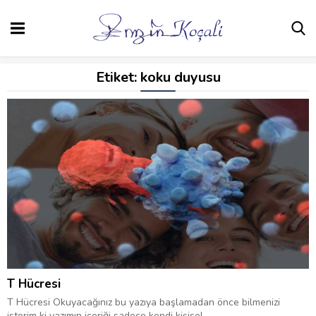
Etiket:
koku duyusu
T Hücresi
T Hücresi Okuyacağınız bu yazıya başlamadan önce bilmenizi
isterim ki yazımın içeriği sadece kendi kişisel...