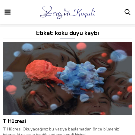
Etiket:
koku duyu kaybı
T Hücresi
T Hücresi Okuyacağınız bu yazıya başlamadan önce bilmenizi
isterim ki yazımın içeriği sadece kendi kişisel...