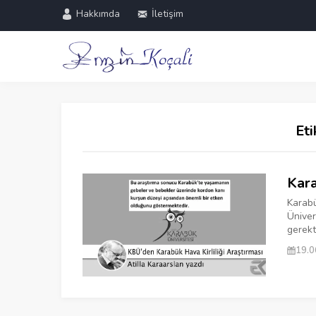
Hakkımda
İletişim
Eti
Kara
Karabü
Ünivers
gerekti
19.0