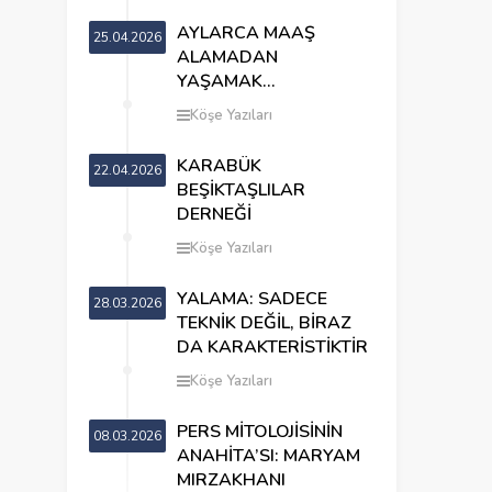
AYLARCA MAAŞ
25.04.2026
ALAMADAN
YAŞAMAK…
Köşe Yazıları
KARABÜK
22.04.2026
BEŞİKTAŞLILAR
DERNEĞİ
Köşe Yazıları
YALAMA: SADECE
28.03.2026
TEKNİK DEĞİL, BİRAZ
DA KARAKTERİSTİKTİR
Köşe Yazıları
PERS MİTOLOJİSİNİN
08.03.2026
ANAHİTA’SI: MARYAM
MIRZAKHANI