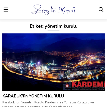
Etiket:
yönetim kurulu
KARABÜK’ün YÖNETİM KURULU
Karabük ‘ün Yönetim Kurulu Kardemir ‘in Yönetim Kurulu diye
yazacaktım ama nedense elim Kardemir yerine...