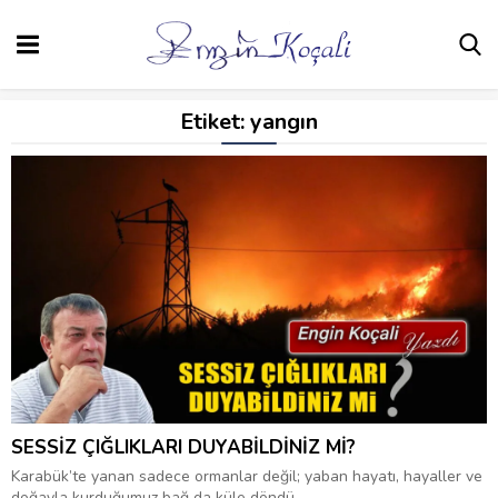
Etiket:
yangın
SESSİZ ÇIĞLIKLARI DUYABİLDİNİZ Mİ?
Karabük’te yanan sadece ormanlar değil; yaban hayatı, hayaller ve
doğayla kurduğumuz bağ da küle döndü....