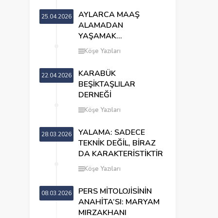
AYLARCA MAAŞ
25.04.2026
ALAMADAN
YAŞAMAK…
Köşe Yazıları
KARABÜK
22.04.2026
BEŞİKTAŞLILAR
DERNEĞİ
Köşe Yazıları
YALAMA: SADECE
28.03.2026
TEKNİK DEĞİL, BİRAZ
DA KARAKTERİSTİKTİR
Köşe Yazıları
PERS MİTOLOJİSİNİN
08.03.2026
ANAHİTA’SI: MARYAM
MIRZAKHANI