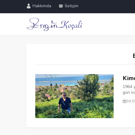
Hakkımda
İletişim
Kimd
1964 y
gün so
04.0