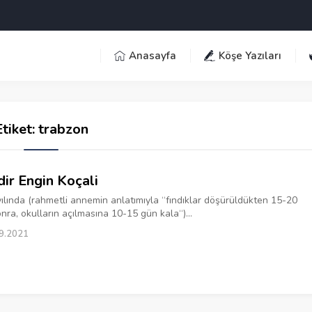
Anasayfa
Köşe Yazıları
Etiket:
trabzon
ir Engin Koçali
ılında (rahmetli annemin anlatımıyla “fındıklar döşürüldükten 15-20
nra, okulların açılmasına 10-15 gün kala“)...
9.2021