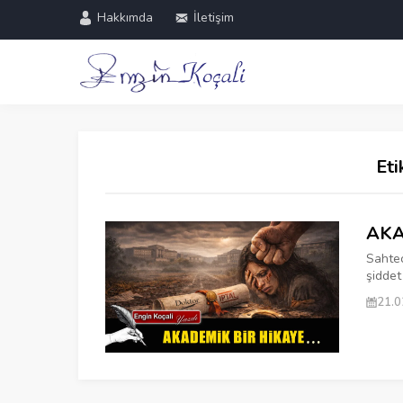
Hakkımda
İletişim
Eti
AKA
Sahtec
şiddet
21.0