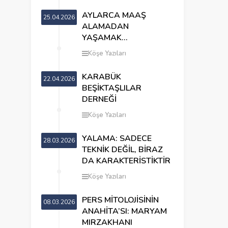
AYLARCA MAAŞ
25.04.2026
ALAMADAN
YAŞAMAK…
Köşe Yazıları
KARABÜK
22.04.2026
BEŞİKTAŞLILAR
DERNEĞİ
Köşe Yazıları
YALAMA: SADECE
28.03.2026
TEKNİK DEĞİL, BİRAZ
DA KARAKTERİSTİKTİR
Köşe Yazıları
PERS MİTOLOJİSİNİN
08.03.2026
ANAHİTA’SI: MARYAM
MIRZAKHANI