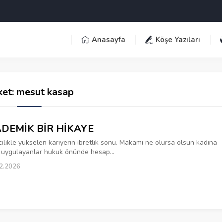
Anasayfa
Köşe Yazıları
ket:
mesut kasap
DEMİK BİR HİKAYE
ilikle yükselen kariyerin ibretlik sonu. Makamı ne olursa olsun kadına
 uygulayanlar hukuk önünde hesap...
2.2026