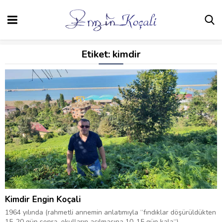
Etiket:
kimdir
Kimdir Engin Koçali
1964 yılında (rahmetli annemin anlatımıyla “fındıklar döşürüldükten
15-20 gün sonra, okulların açılmasına 10-15 gün kala“)...