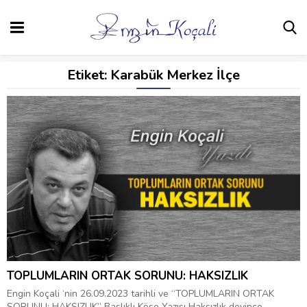
Etiket:
Karabük Merkez İlçe
TOPLUMLARIN ORTAK SORUNU: HAKSIZLIK
Engin Koçali ‘nin 26.09.2023 tarihli ve “TOPLUMLARIN ORTAK
SORUNU: HAKSIZLIK” Başlıklı Köşe Yazısı Haksızlık deyince...