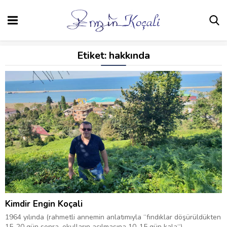
Etiket:
hakkında
Kimdir Engin Koçali
1964 yılında (rahmetli annemin anlatımıyla “fındıklar döşürüldükten
15-20 gün sonra, okulların açılmasına 10-15 gün kala“)...