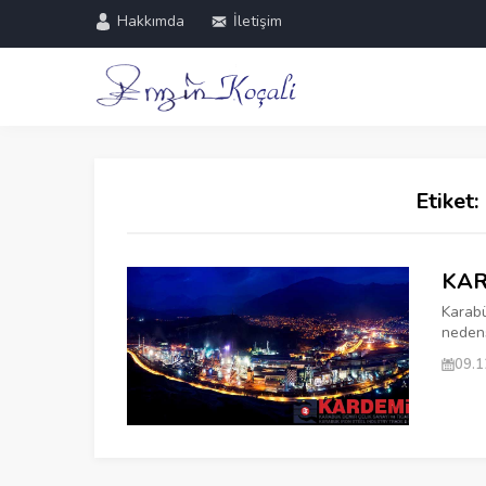
Hakkımda
İletişim
Etiket:
KAR
Karabü
nedens
09.1