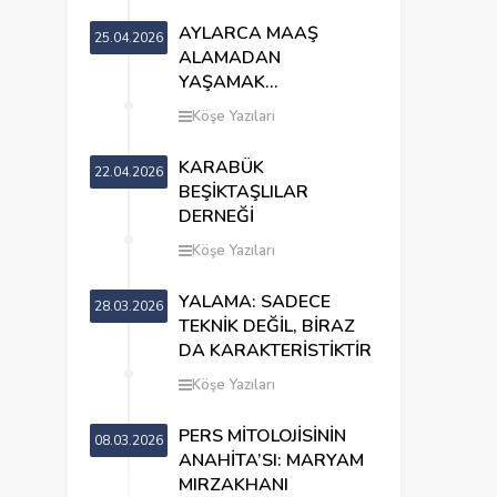
AYLARCA MAAŞ
25.04.2026
ALAMADAN
YAŞAMAK…
Köşe Yazıları
KARABÜK
22.04.2026
BEŞİKTAŞLILAR
DERNEĞİ
Köşe Yazıları
YALAMA: SADECE
28.03.2026
TEKNİK DEĞİL, BİRAZ
DA KARAKTERİSTİKTİR
Köşe Yazıları
PERS MİTOLOJİSİNİN
08.03.2026
ANAHİTA’SI: MARYAM
MIRZAKHANI