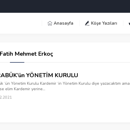
Anasayfa
Köşe Yazıları
Fatih Mehmet Erkoç
ABÜK’ün YÖNETİM KURULU
k ‘ün Yönetim Kurulu Kardemir ‘in Yönetim Kurulu diye yazacaktım ama
e elim Kardemir yerine...
2.2021