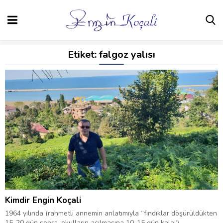
Etiket:
falgoz yalısı
Kimdir Engin Koçali
1964 yılında (rahmetli annemin anlatımıyla “fındıklar döşürüldükten
15-20 gün sonra, okulların açılmasına 10-15 gün kala“)...