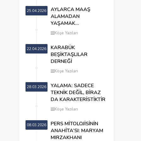
AYLARCA MAAŞ
25.04.2026
ALAMADAN
YAŞAMAK…
Köşe Yazıları
KARABÜK
22.04.2026
BEŞİKTAŞLILAR
DERNEĞİ
Köşe Yazıları
YALAMA: SADECE
28.03.2026
TEKNİK DEĞİL, BİRAZ
DA KARAKTERİSTİKTİR
Köşe Yazıları
PERS MİTOLOJİSİNİN
08.03.2026
ANAHİTA’SI: MARYAM
MIRZAKHANI