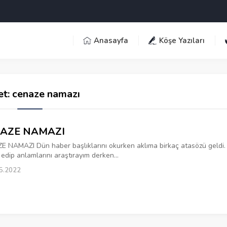
Anasayfa
Köşe Yazıları
et:
cenaze namazı
AZE NAMAZI
 NAMAZI Dün haber başlıklarını okurken aklıma birkaç atasözü geldi.
edip anlamlarını araştırayım derken...
5.2022