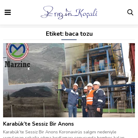
Etiket:
baca tozu
Karabük’te Sessiz Bir Anons
Karabük’te Sessiz Bir Anons Koronavirüs salgını nedeniyle
uygulanan sokağa çıkma kısıtlaması sonucunda bomboş kalan